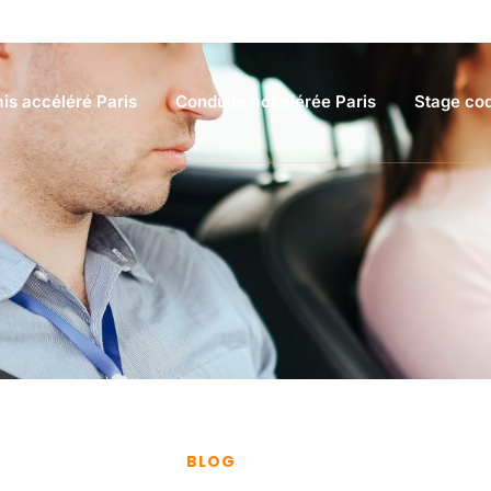
is accéléré Paris
Conduite accélérée Paris
Stage cod
BLOG