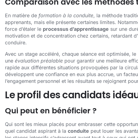
Comparaison avec les méthodes t
En matière de
formation à la conduite
, la méthode tradit
apprenants, mais elle présente certaines limites. Notam
force d’étaler le
processus d’apprentissage
sur une duré
motivation et de concentration chez certains, retardant d
conduire.
Avec un stage accéléré, chaque séance est optimisée, le 
une
évaluation préalable
pour garantir une meilleure effi
rapide aux différentes situations provoquées par la circu
développent une confiance en eux plus accrue, un facteur 
l’engagement personnel et les résultats se rejoignent pour
Le profil des candidats idéa
Qui peut en bénéficier ?
Qui sont les mieux placés pour embrasser cette opportuni
quel candidat aspirant à la
conduite
peut louer les avant
les stages intensifs s’adressent avant tout à ceux qui ont 