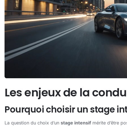
Les enjeux de la condu
Pourquoi choisir un stage int
La question du choix d’un
stage intensif
mérite d’être po