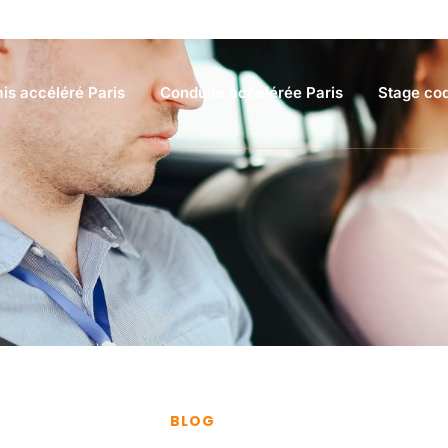
is accéléré Paris
Conduite accélérée Paris
Stage cod
BLOG