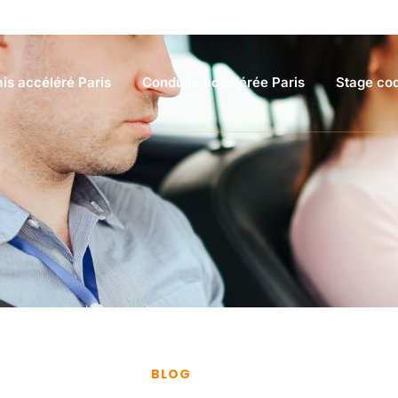
is accéléré Paris
Conduite accélérée Paris
Stage cod
BLOG