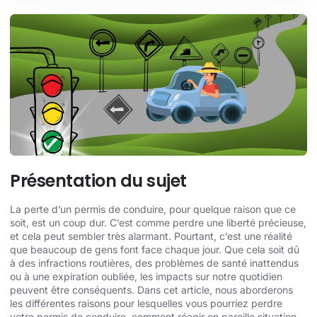
Présentation du sujet
La perte d’un permis de conduire, pour quelque raison que ce
soit, est un coup dur. C’est comme perdre une liberté précieuse,
et cela peut sembler très alarmant. Pourtant, c’est une réalité
que beaucoup de gens font face chaque jour. Que cela soit dû
à des infractions routières, des problèmes de santé inattendus
ou à une expiration oubliée, les impacts sur notre quotidien
peuvent être conséquents. Dans cet article, nous aborderons
les différentes raisons pour lesquelles vous pourriez perdre
votre permis de conduire, comment réagir en pareille situation