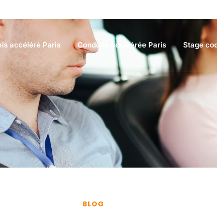
is accéléré Paris
Conduite accélérée Paris
Stage cod
BLOG